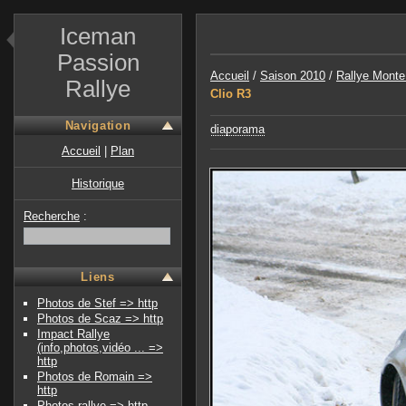
Iceman
Passion
Accueil
/
Saison 2010
/
Rallye Monte 
Rallye
Clio R3
Navigation
diaporama
Accueil
|
Plan
Historique
Recherche
:
Liens
Photos de Stef => http
Photos de Scaz => http
Impact Rallye
(info,photos,vidéo ... =>
http
Photos de Romain =>
http
Photos-rallye => http